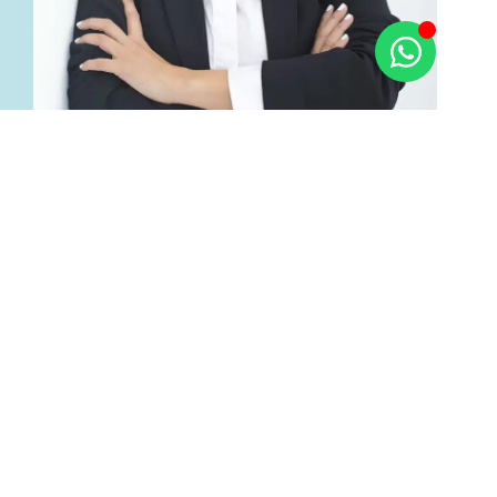
PSICÓLOGA SANITARIA
ESPECIALIZADA EN
TRANSICIONES VITALES
Mi nombre es Vanessa y soy especialista en
acompañar a adultos y parejas que están
atravesando etapas de cambio, desorientación o
reajuste vital.
Y eso, ¿qué quiere decir? – te preguntarás.