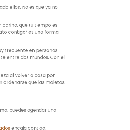
do ellos. No es que ya no
 cariño, que tu tiempo es
rato contigo” es una forma
uy frecuente en personas
uste entre dos mundos. Con el
teza al volver a casa por
en ordenarse que las maletas.
alma, puedes agendar una
iados
encaja contigo.