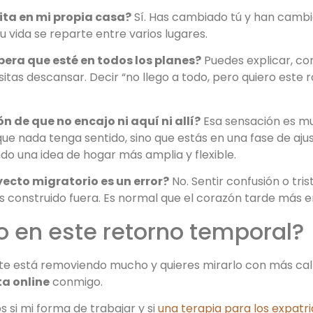
ita en mi propia casa?
Sí. Has cambiado tú y han cambia
u vida se reparte entre varios lugares.
pera que esté en todos los planes?
Puedes explicar, con
itas descansar. Decir “no llego a todo, pero quiero este 
ón de que no encajo ni aquí ni allí?
Esa sensación es m
a que nada tenga sentido, sino que estás en una fase de aj
o una idea de hogar más amplia y flexible.
yecto migratorio es un error?
No. Sentir confusión o tris
as construido fuera. Es normal que el corazón tarde más 
 en este retorno temporal?
d te está removiendo mucho y quieres mirarlo con más c
ta online
conmigo.
si mi forma de trabajar y si
una terapia para los expatr