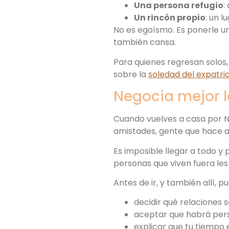
Una persona refugio
:
Un rincón propio
: un 
No es egoísmo. Es ponerle u
también cansa.
Para quienes regresan solos,
sobre la
soledad del expatri
Negocia mejor l
Cuando vuelves a casa por Na
amistades, gente que hace a
Es imposible llegar a todo y 
personas que viven fuera les
Antes de ir, y también allí, p
decidir qué relaciones s
aceptar que habrá pers
explicar que tu tiempo 