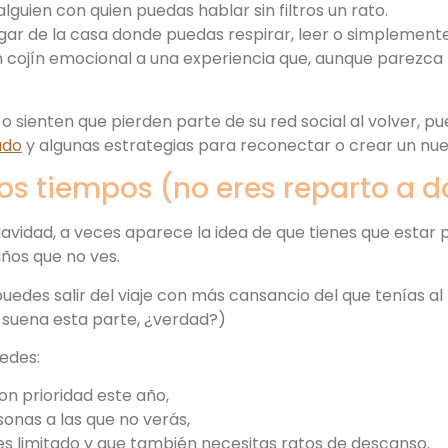
 alguien con quien puedas hablar sin filtros un rato.
lugar de la casa donde puedas respirar, leer o simplemente
n cojín emocional a una experiencia que, aunque parezca
 o sienten que pierden parte de su red social al volver, p
ado
y algunas estrategias para reconectar o crear un nue
os tiempos (no eres reparto a d
vidad, a veces aparece la idea de que tienes que estar p
ños que no ves.
puedes salir del viaje con más cansancio del que tenías al l
 suena esta parte, ¿verdad?)
uedes:
on prioridad este año,
onas a las que no verás,
es limitado y que también necesitas ratos de descanso.