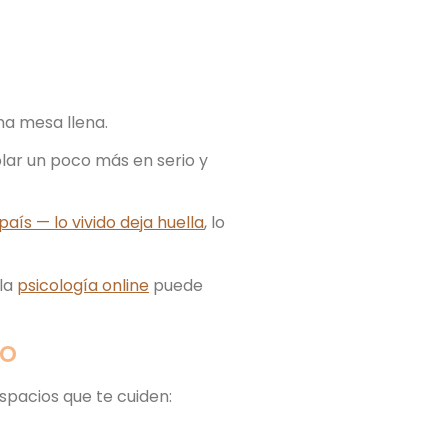
na mesa llena.
blar un poco más en serio y
aís — lo vivido deja huella
, lo
 la
psicología online
puede
no
spacios que te cuiden: